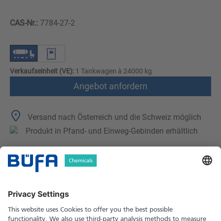
CAS-Nr.:
7784-27-2
Verkaufseinheit (VE):
1 Tankwagen à 24000 kg
Angebot anfordern
Versand nach Österreich und die Schweiz möglich
Produkt in Pfand- und Einweg-Gebinden erhältlich
Technische Merkmale
Downloads
Sicherheitshinweise