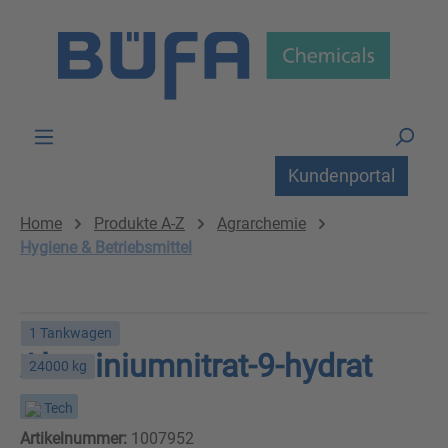
Zum Hauptinhalt springen
Kundenportal
Home
Produkte A-Z
Agrarchemie
Hygiene & Betriebsmittel
1 Tankwagen
Aluminiumnitrat-9-hydrat
24000 kg
Tech
Artikelnummer:
1007952