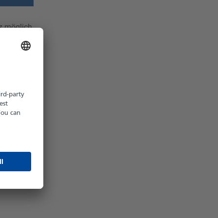
z möglich
hältlich