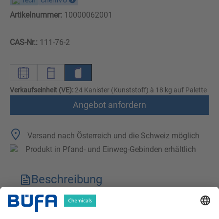
Tech
ChemVO
Artikelnummer:
10000062001
CAS-Nr.:
111-76-2
Verkaufseinheit (VE):
24 Kanister (Kunststoff) à 18 kg auf Palette
Angebot anfordern
Versand nach Österreich und die Schweiz möglich
Produkt in Pfand- und Einweg-Gebinden erhältlich
Beschreibung
Technische Merkmale