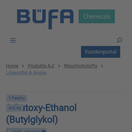
Zum Hauptinhalt springen
Kundenportal
Home
Produkte A-Z
Waschrohstoffe
Lösemittel & Amine
1 Palette
2-Butoxy-Ethanol
432 kg
(Butylglykol)