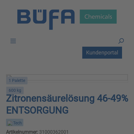
Zum Hauptinhalt springen
Kundenportal
1 Palette
600 kg
Zitronensäurelösung 46-49%
ENTSORGUNG
Tech
Artikelnummer:
31000362001