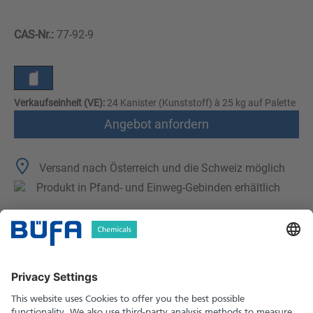
CAS-Nr.:
77-92-9
Verkaufseinheit (VE):
24 Kanister (Kunststoff) à 25 kg auf Palette
Angebot anfordern
Versand nach Österreich und die Schweiz möglich
Produkt in Pfand- und Einweg-Gebinden erhältlich
Technische Merkmale
Downloads
Sicherheitshinweise