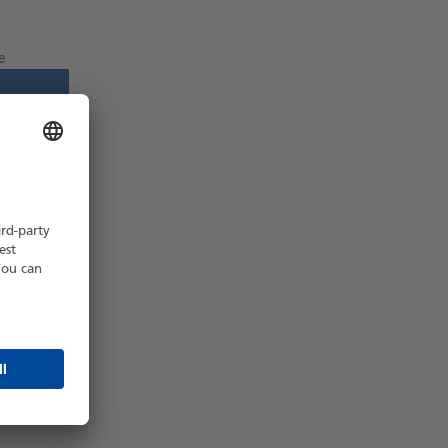
e
z möglich
hältlich