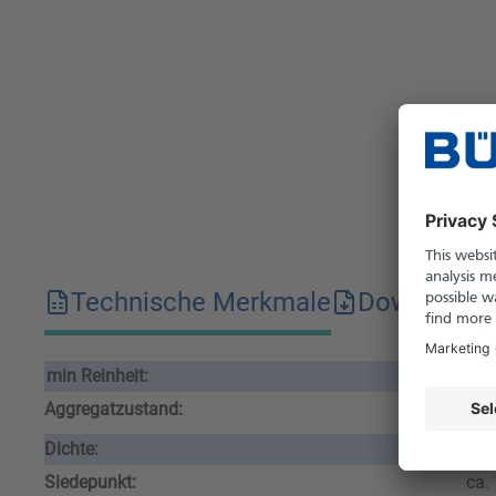
Technische Merkmale
Downloads
min Reinheit:
99.
Aggregatzustand:
fest
Dichte:
21
Siedepunkt:
ca.