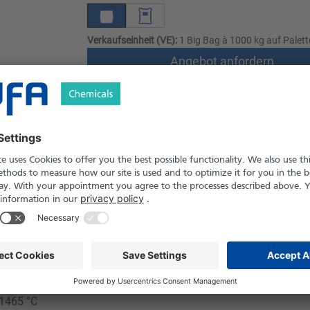
Verkaufseinheit (VE):
1 Big Bag à 1000 kg auf Palett
Angebot anfordern
Versand nach Österreich und die Schwei
Produkt in Pfand- und Einweg-Gebinden er
Sicherheitshinweise
7 %
er Stoff
70
 1465 °C