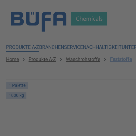
 Hauptinhalt springen
Zur Suche springen
Zur Hauptnavigation springen
PRODUKTE A-Z
BRANCHEN
SERVICE
NACHHALTIGKEIT
UNTE
Home
Produkte A-Z
Waschrohstoffe
Feststoffe
1 Palette
1000 kg