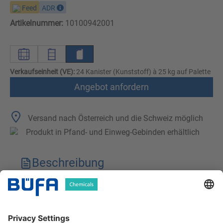
Feed
ADR
Artikelnummer:
10100942001
Verkaufseinheit (VE):
24 Kanister (Kunststoff) à 25 kg auf Palette
Angebot anfordern
Versand nach Österreich und die Schweiz möglich
Produkt in Pfand- und Einweg-Gebinden erhältlich
Beschreibung
Technische Merkmale
Downloads