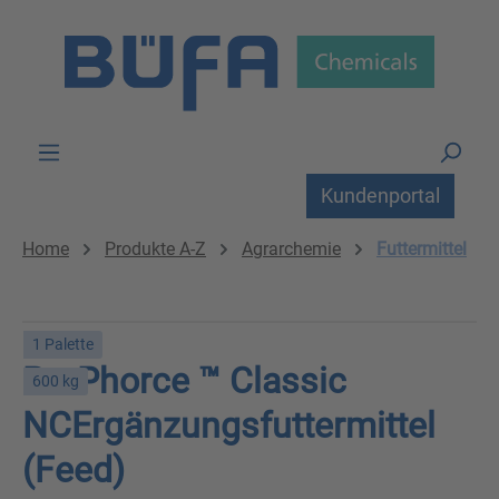
Zum Hauptinhalt springen
Kundenportal
Home
Produkte A-Z
Agrarchemie
Futtermittel
1 Palette
ProPhorce ™ Classic
600 kg
NCErgänzungsfuttermittel
(Feed)