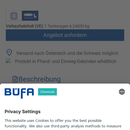
Verkaufseinheit (VE):
1 Tankwagen à 24000 kg
Angebot anfordern
Versand nach Österreich und die Schweiz möglich
Produkt in Pfand- und Einweg-Gebinden erhältlich
Beschreibung
Technische Merkmale
Downloads
Sicherheitshinweise