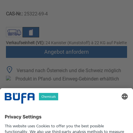
CAS-Nr.:
25322-69-4
Verkaufseinheit (VE):
24 Kanister (Kunststoff) à 22 KG auf Palette
Angebot anfordern
Versand nach Österreich und die Schweiz möglich
Produkt in Pfand- und Einweg-Gebinden erhältlich
Technische Merkmale
Downloads
Sicherheitshinweise