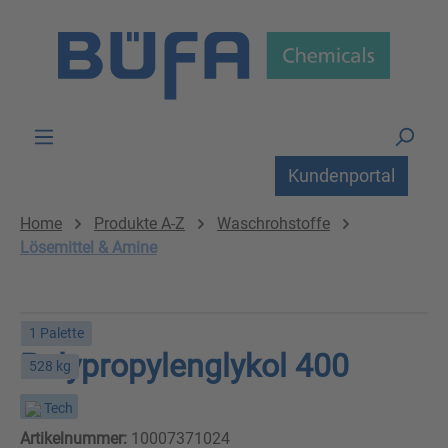
Zum Hauptinhalt springen
Kundenportal
Home
Produkte A-Z
Waschrohstoffe
Lösemittel & Amine
1 Palette
Polypropylenglykol 400
528 kg
Tech
Artikelnummer:
10007371024