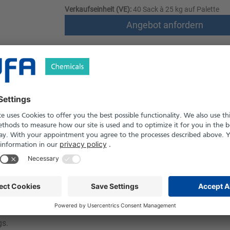
Verkaufseinheit (VE):
40 Sack à 25 kg auf Palette
Angebot anfordern
Versand nach Österreich und die Schwei
Produkt in Pfand- und Einweg-Gebinden er
le
Downloads
Sicherheitshinweise
 wachsartiges Polymer, das als Trägerstoff, Bindemittel und Lös
rung von Tabletten, Cremes, Salben und Reinigungsmitteln, verbes
ogisch unbedenklich, geruchlos und wasserlöslich. Aufgrund sein
gs.