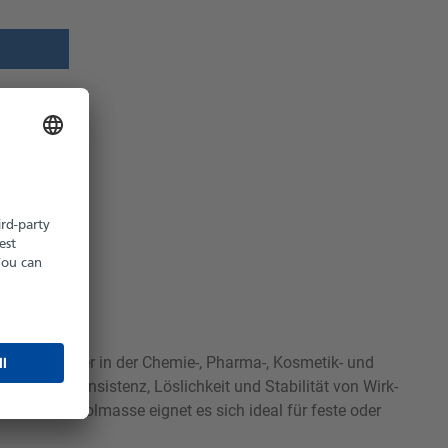
z möglich
hältlich
ungsvermittler in der Chemie-, Pharma-, Kosmetik- und
sert die Konsistenz, Löslichkeit und Stabilität von Wirk-
er hohen Molmasse eignet es sich ideal für feste oder