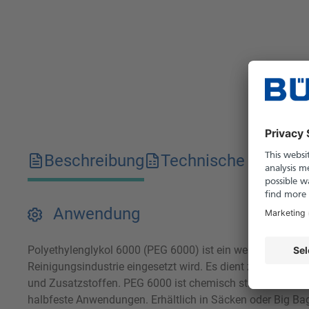
Beschreibung
Technische Merkma
Anwendung
Polyethylenglykol 6000 (PEG 6000) ist ein weißes, festes,
Reinigungsindustrie eingesetzt wird. Es dient zur Formulie
und Zusatzstoffen. PEG 6000 ist chemisch stabil, physiol
halbfeste Anwendungen. Erhältlich in Säcken oder Big Ba