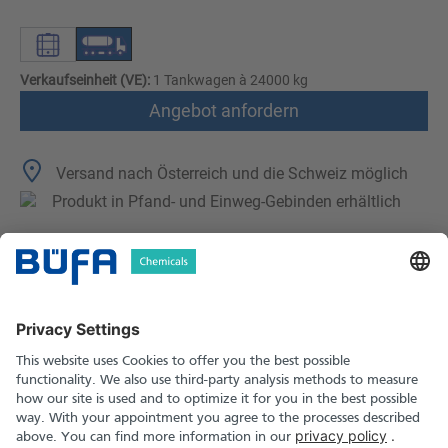
Verkaufseinheit (VE):
1 Tankwagen à 24000 kg
Angebot anfordern
Versand nach Österreich und die Schweiz möglich
Produkt in Pfand- und Einweg-Gebinden erhältlich
Technische Merkmale
Downloads
Sicherheitshinweise