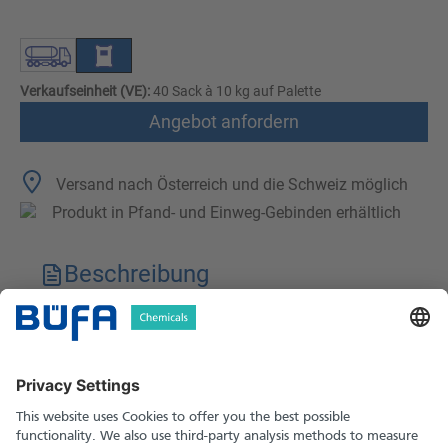
Verkaufseinheit (VE):
40 Sack à 10 kg auf Palette
Angebot anfordern
Versand nach Österreich und die Schweiz möglich
Produkt in Pfand- und Einweg-Gebinden erhältlich
Beschreibung
Technische Merkmale
Downloads
Sicherheitshinweise