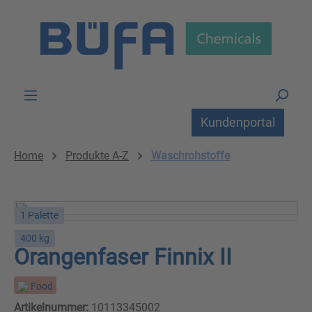
Zum Hauptinhalt springen
Kundenportal
Home
Produkte A-Z
Waschrohstoffe
1 Palette
400 kg
Orangenfaser Finnix II
Food
Artikelnummer:
10113345002