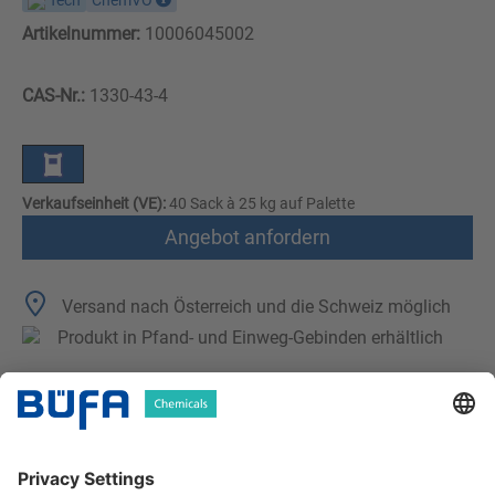
Tech
ChemVO
Artikelnummer:
10006045002
CAS-Nr.:
1330-43-4
Verkaufseinheit (VE):
40 Sack à 25 kg auf Palette
Angebot anfordern
Versand nach Österreich und die Schweiz möglich
Produkt in Pfand- und Einweg-Gebinden erhältlich
Technische Merkmale
Downloads