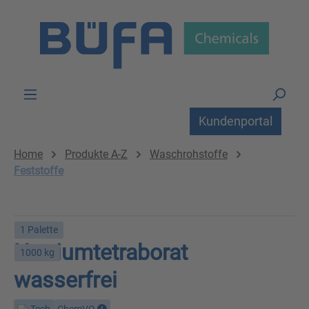
Zum Hauptinhalt springen
Kundenportal
Home
Produkte A-Z
Waschrohstoffe
Feststoffe
1 Palette
Natriumtetraborat
1000 kg
wasserfrei