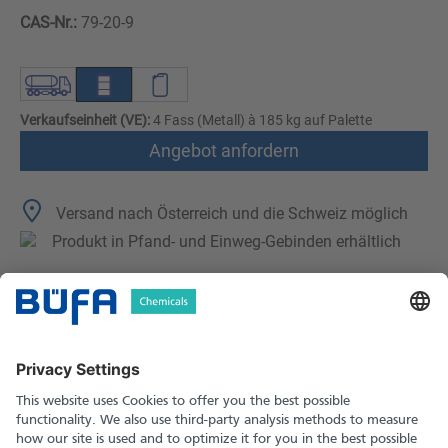
CAS-Nr.:
79-20-9
Verkaufseinheit (VE):
4 Fass (Metall) à 185 kg auf Palette
Angebot anfordern
Versand nach Österreich und die Schweiz möglich
Produkt in Pfand- und Einweg-Gebinden erhältlich
Technische Merkmale
Downloads
Sicherheitshinweise