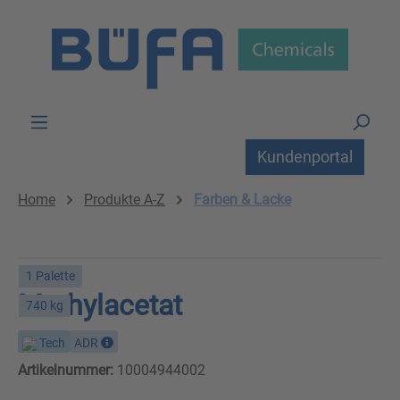
Zum Hauptinhalt springen
Kundenportal
Home
Produkte A-Z
Farben & Lacke
1 Palette
Methylacetat
740 kg
Tech
ADR
Artikelnummer:
10004944002