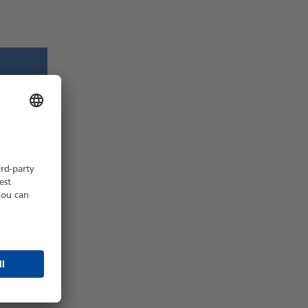
z möglich
hältlich