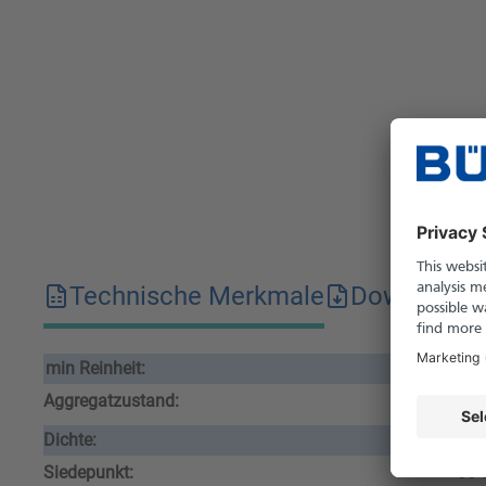
Technische Merkmale
Downloads
min Reinheit:
99 
Aggregatzustand:
flü
Dichte:
0.9
Siedepunkt:
55-