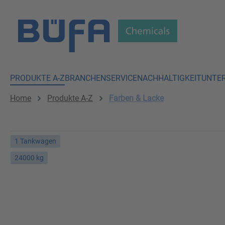
 Hauptinhalt springen
Zur Suche springen
Zur Hauptnavigation springen
PRODUKTE A-Z
BRANCHEN
SERVICE
NACHHALTIGKEIT
UNTE
Home
Produkte A-Z
Farben & Lacke
1 Tankwagen
24000 kg