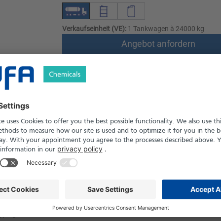
Verkaufseinheit (VE):
1 Tankwagen à 24000 kg
Angebot anfordern
Versand nach Österreich und die Schwei
Produkt in Pfand- und Einweg-Gebinden er
Sicherheitshinweise
% (M/M)
ssig
33
57 °C