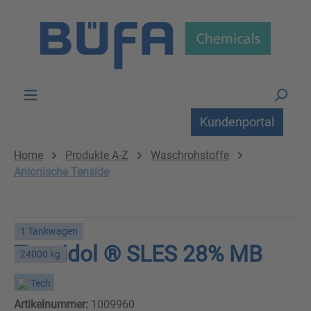
Zum Hauptinhalt springen
Kundenportal
Home
Produkte A-Z
Waschrohstoffe
Anionische Tenside
1 Tankwagen
Tensidol ® SLES 28% MB
24000 kg
Tech
Artikelnummer:
1009960