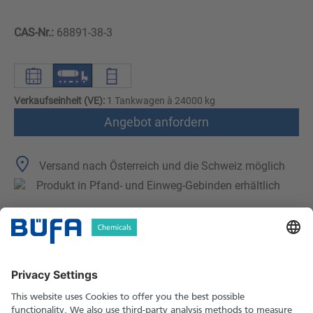
CAS-Nr.:
68891-38-3
Verkaufseinheit (VE):
1 Tankwagen à 24000 kg
Angebot anfordern
Versand nach Österreich und die Schweiz möglich
Produkt in Pfand- und Einweg-Gebinden erhältlich
Technische Merkmale
Downloads
Sicherheitshinweise