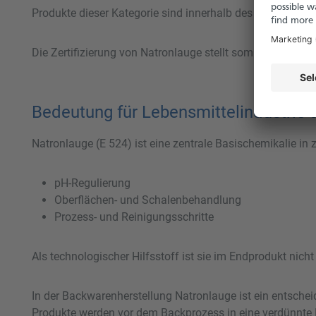
Produkte dieser Kategorie sind innerhalb des Systems ver
Die Zertifizierung von Natronlauge stellt somit keinen S
Bedeutung für Lebensmittelindustri
Natronlauge (E 524) ist eine zentrale Basischemikalie in
pH-Regulierung
Oberflächen- und Schalenbehandlung
Prozess- und Reinigungsschritte
Als technologischer Hilfsstoff ist sie im Endprodukt nicht
In der Backwarenherstellung Natronlauge ist ein entsche
Produkte werden vor dem Backprozess in eine verdünnte 