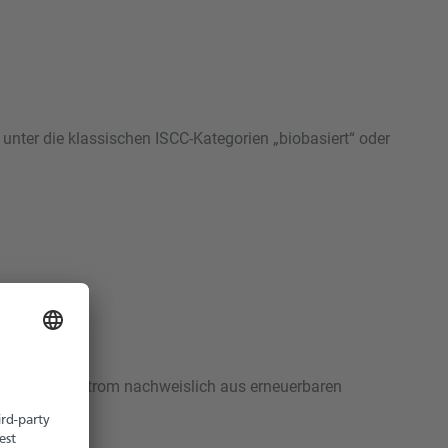
 unter die klassischen ISCC-Kategorien „biobasiert“ oder
 eingesetzte Strom nachweislich aus erneuerbaren
rden.