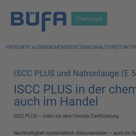
 Hauptinhalt springen
Zur Suche springen
Zur Hauptnavigation springen
PRODUKTE A-Z
BRANCHEN
SERVICE
NACHHALTIGKEIT
UNTE
ISCC PLUS und Natronlauge (E 
ISCC PLUS in der chemi
auch im Handel
ISCC PLUS – mehr als eine formale Zertifizierung
Nachhaltigkeit systematisch dokumentieren – auch im H