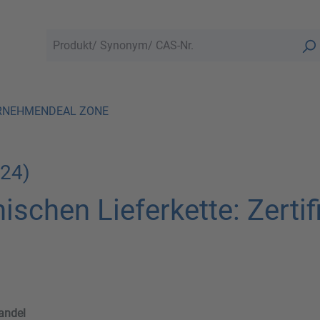
RNEHMEN
DEAL ZONE
524)
schen Lieferkette: Zertifi
andel