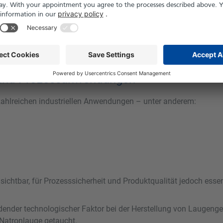
gleichsweise selten, da sie eine klar zuordenbare energetische 
tandardfall dar, sondern einen strukturell besonderen Anwendun
e und Prozessanwendungen
 zahlreichen industriellen Anwendungen – unter anderem:
 sichtbar, für Prozesssicherheit und Produktqualität jedoch essen
idender technologischer Faktor bei der Herstellung von Laugeng
Natronlauge getaucht.