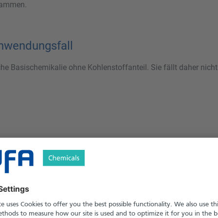
stammen.
Anwendungsfall
e Basischemikalie ohne Kohlenstoffanteil. Sie fällt daher nicht
sondern die Energiequelle der Herstellung.
lyse gewonnen – ein energieintensiver Prozess. Wird der hierfür
 PLUS dokumentiert und im Massenbilanzsystem zugeordnet we