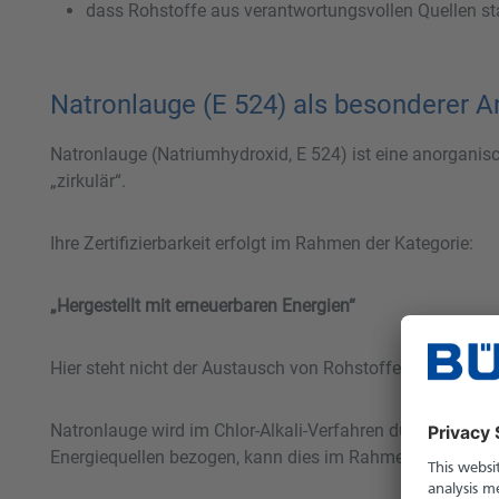
dass Rohstoffe aus verantwortungsvollen Quellen 
Natronlauge (E 524) als besonderer 
Natronlauge (Natriumhydroxid, E 524) ist eine anorganisch
„zirkulär“.
Ihre Zertifizierbarkeit erfolgt im Rahmen der Kategorie:
„Hergestellt mit erneuerbaren Energien“
Hier steht nicht der Austausch von Rohstoffen im Fokus, 
Natronlauge wird im Chlor-Alkali-Verfahren durch Elektro
Energiequellen bezogen, kann dies im Rahmen von ISCC