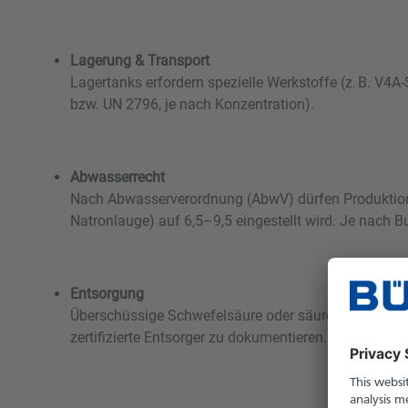
Lagerung & Transport
Lagertanks erfordern spezielle Werkstoffe (z. B. V
bzw. UN 2796, je nach Konzentration).
Abwasserrecht
Nach Abwasserverordnung (AbwV) dürfen Produktionsa
Natronlauge) auf 6,5–9,5 eingestellt wird. Je nach 
Entsorgung
Überschüssige Schwefelsäure oder säurehaltige Rei
zertifizierte Entsorger zu dokumentieren.