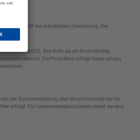
Schlüsselstoff der industriellen Entwicklung. Der
on“.
en (Stand: 2023). Ihre Rolle als pH-Kontrollmittel,
Besonders relevant: Die Produktion erfolgt heute nahezu
sreduktion.
von der Zuckerherstellung über die pH-Kontrolle bis hin
ften erfolgt. Für Lebensmittelproduzenten bietet sie eine