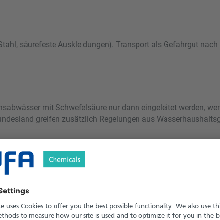
4A-Stahl, säurefeste Auskleidungen). Transport als Gefahrgut 
bwässer mit Schwefelsäure nur dann eingeleitet werden, wenn d
Bundesland greifen zusätzlich Regelungen aus Wasserhaushaltsg
nigungslösungen gelten als gefährlicher Abfall (AVV 060101)