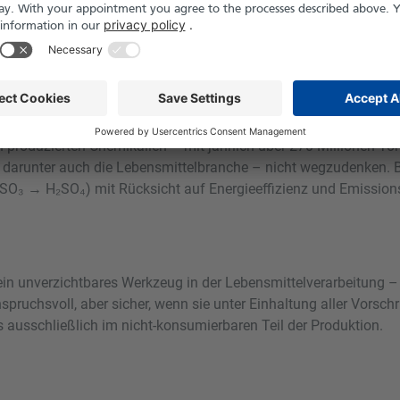
ialisierung
utige Verwendung hinaus. Schon im 18. Jahrhundert galt sie als 
oduktionsmenge als den „wirtschaftlichen Pulsschlag einer Nati
 produzierten Chemikalien – mit jährlich über 270 Millionen Tonn
n – darunter auch die Lebensmittelbranche – nicht wegzudenken. 
 SO₃ → H₂SO₄) mit Rücksicht auf Energieeffizienz und Emission
ein unverzichtbares Werkzeug in der Lebensmittelverarbeitung – 
ruchsvoll, aber sicher, wenn sie unter Einhaltung aller Vorschri
s ausschließlich im nicht-konsumierbaren Teil der Produktion.