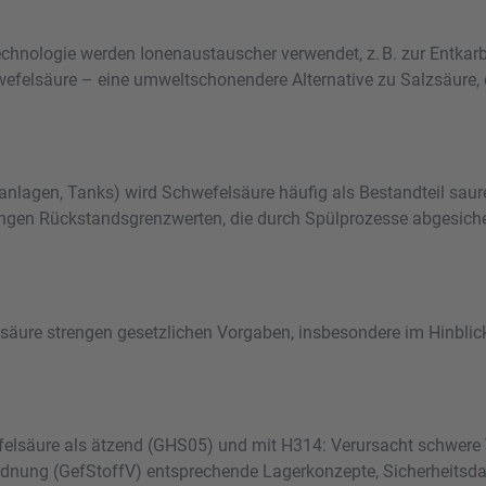
echnologie werden Ionenaustauscher verwendet, z. B. zur Entkar
efelsäure – eine umweltschonendere Alternative zu Salzsäure, d
llanlagen, Tanks) wird Schwefelsäure häufig als Bestandteil saur
engen Rückstandsgrenzwerten, die durch Spülprozesse abgesiche
efelsäure strengen gesetzlichen Vorgaben, insbesondere im Hinb
felsäure als ätzend (GHS05) und mit H314: Verursacht schwer
dnung (GefStoffV) entsprechende Lagerkonzepte, Sicherheitsda