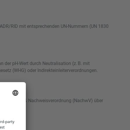
nach ADR/RID mit entsprechenden UN-Nummern (UN 1830
er pH-Wert durch Neutralisation (z. B. mit
esetz (WHG) oder Indirekteinleiterverordnungen.
 und sind gemäß Nachweisverordnung (NachwV) über