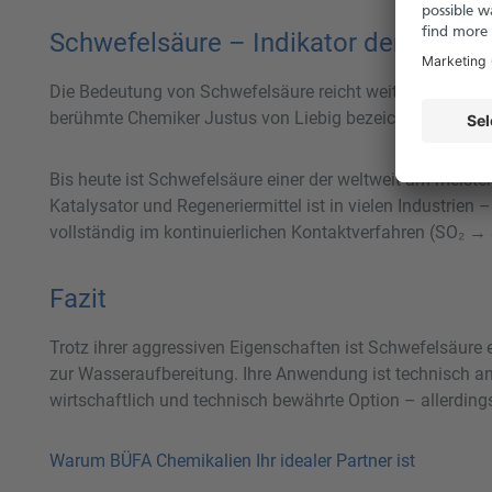
Schwefelsäure – Indikator der Industr
Die Bedeutung von Schwefelsäure reicht weit über ihre he
berühmte Chemiker Justus von Liebig bezeichnete ihre Pr
Bis heute ist Schwefelsäure einer der weltweit am meisten
Katalysator und Regeneriermittel ist in vielen Industrie
vollständig im kontinuierlichen Kontaktverfahren (SO₂ →
Fazit
Trotz ihrer aggressiven Eigenschaften ist Schwefelsäure 
zur Wasseraufbereitung. Ihre Anwendung ist technisch ansp
wirtschaftlich und technisch bewährte Option – allerding
Warum BÜFA Chemikalien Ihr idealer Partner ist