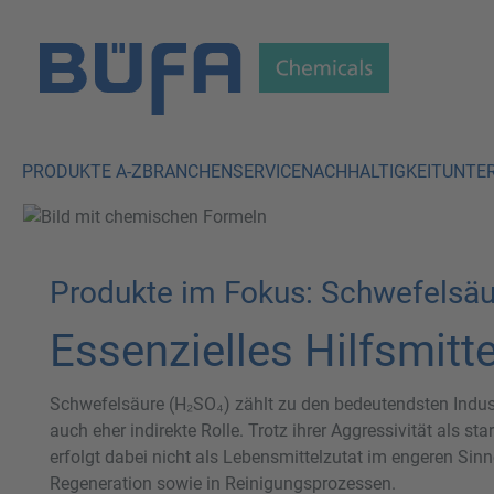
 Hauptinhalt springen
Zur Suche springen
Zur Hauptnavigation springen
PRODUKTE A-Z
BRANCHEN
SERVICE
NACHHALTIGKEIT
UNTE
Produkte im Fokus: Schwefelsäu
Essenzielles Hilfsmitte
Schwefelsäure (H₂SO₄) zählt zu den bedeutendsten Indust
auch eher indirekte Rolle. Trotz ihrer Aggressivität als 
erfolgt dabei nicht als Lebensmittelzutat im engeren Sinn
Regeneration sowie in Reinigungsprozessen.