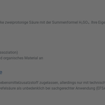
rke zweiprotonige Säure mit der Summenformel H₂SO₄. Ihre Eig
issoziation)
nd organisches Material an
e
ebensmittelzusatzstoff zugelassen, allerdings nur mit technisch
wefelsäure als unbedenklich bei sachgerechter Anwendung (EFSA