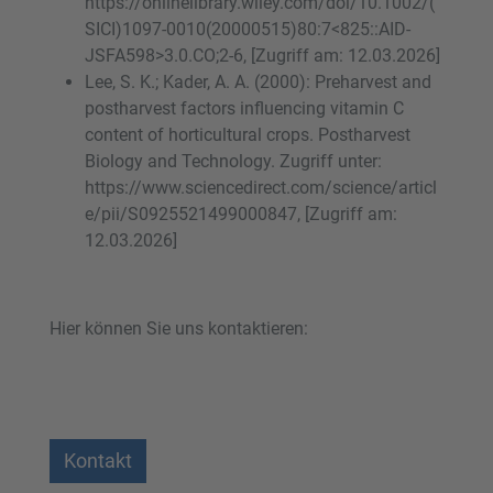
https://onlinelibrary.wiley.com/doi/10.1002/(
SICI)1097-0010(20000515)80:7<825::AID-
JSFA598>3.0.CO;2-6, [Zugriff am: 12.03.2026]
Lee, S. K.; Kader, A. A. (2000): Preharvest and
postharvest factors influencing vitamin C
content of horticultural crops. Postharvest
Biology and Technology. Zugriff unter:
https://www.sciencedirect.com/science/articl
e/pii/S0925521499000847, [Zugriff am:
12.03.2026]
Hier können Sie uns kontaktieren:
Kontakt